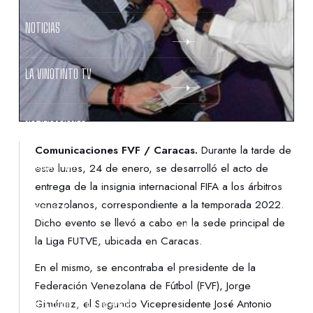
NOTICIAS
LA VINOTINTO TV
NOTIFICACIONES
Comunicaciones FVF / Caracas.
Durante la tarde de
NORMATIVAS
este lunes, 24 de enero, se desarrolló el acto de
entrega de la insignia internacional FIFA a los árbitros
venezolanos, correspondiente a la temporada 2022.
CONTACTO
Dicho evento se llevó a cabo en la sede principal de
la Liga FUTVE, ubicada en Caracas.
DENUNCIAS
En el mismo, se encontraba el presidente de la
Federación Venezolana de Fútbol (FVF), Jorge
PROTECCIÓN DE LA INFANCIA
Giménez, el Segundo Vicepresidente José Antonio