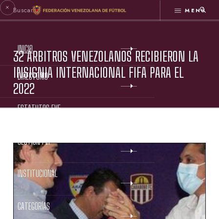
MENÚ
INICIO
32 ÁRBITROS VENEZOLANOS RECIBIERON LA
INSIGNIA INTERNACIONAL FIFA PARA EL
DIRECTORIO
2022
ESTATUTOS FVF
GESTIÓN FVF
INSTITUCIONAL
CATEGORÍAS