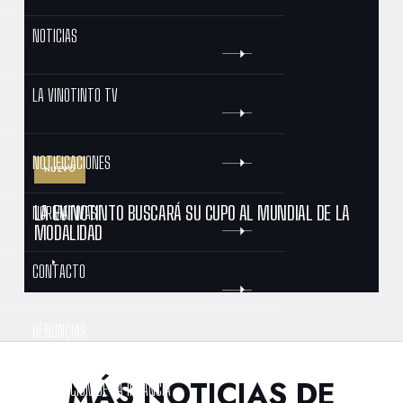
NOTICIAS
LA VINOTINTO TV
NOTIFICACIONES
NUEVO
LA EVINOTINTO BUSCARÁ SU CUPO AL MUNDIAL DE LA
NORMATIVAS
MODALIDAD
CONTACTO
DENUNCIAS
MÁS NOTICIAS DE
PROTECCIÓN DE LA INFANCIA