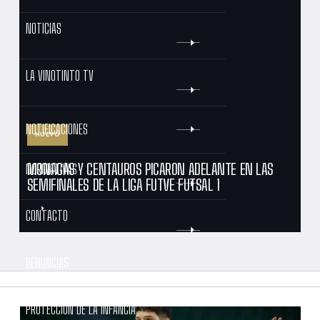
NOTICIAS
LA VINOTINTO TV
NOTIFICACIONES
NUEVO
MONAGAS Y CENTAUROS PICARON ADELANTE EN LAS
NORMATIVAS
SEMIFINALES DE LA LIGA FUTVE FUTSAL 1
CONTACTO
DENUNCIAS
PROTECCIÓN DE LA INFANCIA