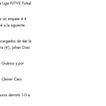
a Liga FUTVE Futsal
car un empate 4-4
é a la siguiente
encargados de dar la
ra (4’), Johan Díaz
e Guárico y por
, Cleiver Caro
uros derrotó 1-0 a