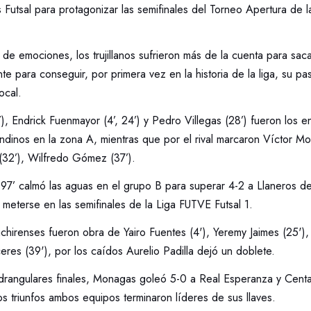
Futsal para protagonizar las semifinales del Torneo Apertura de l
 de emociones, los trujillanos sufrieron más de la cuenta para sa
te para conseguir, por primera vez en la historia de la liga, su pas
ocal.
), Endrick Fuenmayor (4’, 24’) y Pedro Villegas (28’) fueron los 
 andinos en la zona A, mientras que por el rival marcaron Víctor Mo
 (32’), Wilfredo Gómez (37’).
97’ calmó las aguas en el grupo B para superar 4-2 a Llaneros d
 meterse en las semifinales de la Liga FUTVE Futsal 1.
achirenses fueron obra de Yairo Fuentes (4'), Yeremy Jaimes (25')
ceres (39'), por los caídos Aurelio Padilla dejó un doblete.
adrangulares finales, Monagas goleó 5-0 a Real Esperanza y Centa
s triunfos ambos equipos terminaron líderes de sus llaves.