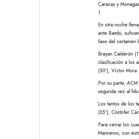
Caracas y Monagas 
1.
En otra noche llena
ante Bambi, suficien
fase del certamen l
Brayan Calderón (1’
clasificación a los
(30’), Víctor Mora
Por su parte, ACM 
segunda vez al hilo
Los tantos de los t
(35'), Cristofer Cá
Para cerrar los cu
Marineros, con esto