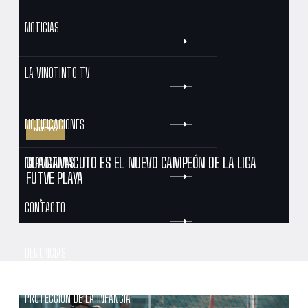
NOTICIAS
LA VINOTINTO TV
NOTIFICACIONES
NUEVO
GUAICAMACUTO ES EL NUEVO CAMPEÓN DE LA LIGA
NORMATIVAS
FUTVE PLAYA
CONTACTO
DENUNCIAS
PROTECCIÓN DE LA INFANCIA