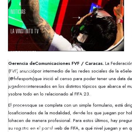
NOTICIAS
LA VINOTINTO TV
NOTIFICACIONES
Gerencia deComunicaciones FVF / Caracas.
La Federació
NORMATIVAS
(FVF) anunciópor intermedio de las redes sociales de la eSele
(@fvfesports)que inició el censo para poder tener una data de
jugadoresinteresados en los distintos tópicos que abarca el m
CONTACTO
ysobre todo en lo relacionado al FIFA 23.
El procesoque se completa con un simple formulario, está diri
DENUNCIAS
losaficionados de la modalidad, desde los que juegan por ho
lohacen de manera profesional. Para estos últimos, hay preg
PROTECCIÓN DE LA INFANCIA
su registro en el portal web de FIFA, a qué nivel juegan y en 