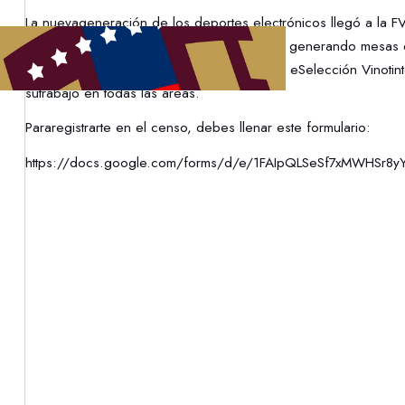
La nuevageneración de los deportes electrónicos llegó a la F
2022, yla idea con esta iniciativa es seguir generando mesas 
planificandonuevos proyectos para nuestra eSelección Vinotin
sutrabajo en todas las áreas.
Pararegistrarte en el censo, debes llenar este formulario:
https://docs.google.com/forms/d/e/1FAIpQLSeSf7xMWHSr8y