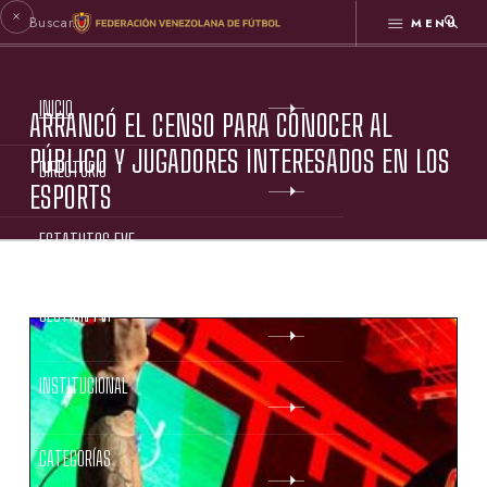
MENÚ
INICIO
ARRANCÓ EL CENSO PARA CONOCER AL
PÚBLICO Y JUGADORES INTERESADOS EN LOS
DIRECTORIO
ESPORTS
ESTATUTOS FVF
GESTIÓN FVF
INSTITUCIONAL
CATEGORÍAS