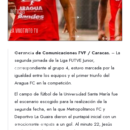
NOTICIAS
LA VINOTINTO TV
NOTIFICACIONES
Gerencia de Comunicaciones FVF / Caracas.
– La
segunda jornada de la Liga FUTVE Junior,
correspondiente al grupo 4, estuvo marcada por la
NORMATIVAS
igualdad entre los equipos y el primer triunfo del
Aragua FC en la competición.
CONTACTO
El campo de fútbol de la Universidad Santa María fue
el escenario escogido para la realización de la
DENUNCIAS
segunda fecha, en la que Metropolitanos FC y
Deportivo La Guaira dieron el puntapié inicial con un
emocionante empate a un gol. Al minuto 22, Jesús
PROTECCIÓN DE LA INFANCIA