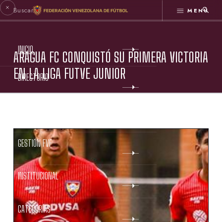
MENÚ
INICIO
ARAGUA FC CONQUISTÓ SU PRIMERA VICTORIA
EN LA LIGA FUTVE JUNIOR
DIRECTORIO
ESTATUTOS FVF
GESTIÓN FVF
INSTITUCIONAL
CATEGORÍAS