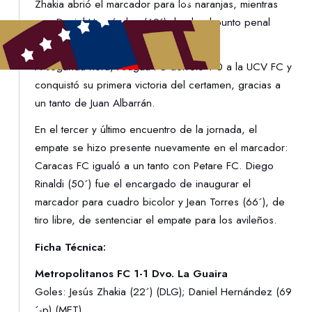
Zhakia abrió el marcador para los naranjas, mientras
que Daniel Hernández (69´) desde el punto penal
igualó las acciones para los violetas.
A segunda hora, Aragua FC derrotó 1-0 a la UCV FC y
conquistó su primera victoria del certamen, gracias a
un tanto de Juan Albarrán.
En el tercer y último encuentro de la jornada, el
empate se hizo presente nuevamente en el marcador:
Caracas FC igualó a un tanto con Petare FC. Diego
Rinaldi (50´) fue el encargado de inaugurar el
marcador para cuadro bicolor y Jean Torres (66´), de
tiro libre, de sentenciar el empate para los avileños.
Ficha Técnica:
Metropolitanos FC 1-1 Dvo. La Guaira
Goles: Jesús Zhakia (22´) (DLG); Daniel Hernández (69
´-p) (MET)