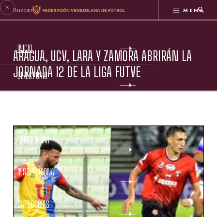
MENÚ
INICIO
ARAGUA, UCV, LARA Y ZAMORA ABRIRÁN LA
JORNADA 12 DE LA LIGA FUTVE
DIRECTORIO
ESTATUTOS FVF
GESTIÓN FVF
INSTITUCIONAL
CATEGORÍAS