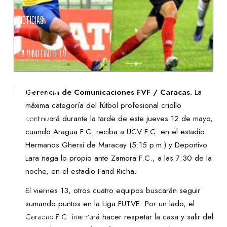
NOTICIAS
LA VINOTINTO TV
NOTIFICACIONES
Gerencia de Comunicaciones FVF / Caracas.
La
máxima categoría del fútbol profesional criollo
continuará durante la tarde de este jueves 12 de mayo,
NORMATIVAS
cuando Aragua F.C. reciba a UCV F.C. en el estadio
Hermanos Ghersi de Maracay (5:15 p.m.) y Deportivo
CONTACTO
Lara haga lo propio ante Zamora F.C., a las 7:30 de la
noche, en el estadio Farid Richa.
DENUNCIAS
El viernes 13, otros cuatro equipos buscarán seguir
sumando puntos en la Liga FUTVE. Por un lado, el
Caracas F.C. intentará hacer respetar la casa y salir del
PROTECCIÓN DE LA INFANCIA