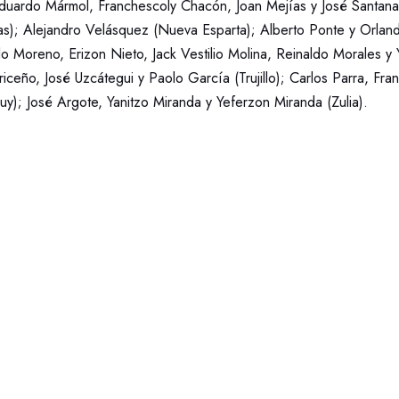
Eduardo Mármol, Franchescoly Chacón, Joan Mejías y José Santana
s); Alejandro Velásquez (Nueva Esparta); Alberto Ponte y Orla
lo Moreno, Erizon Nieto, Jack Vestilio Molina, Reinaldo Morales 
riceño, José Uzcátegui y Paolo García (Trujillo); Carlos Parra, Fra
y); José Argote, Yanitzo Miranda y Yeferzon Miranda (Zulia).