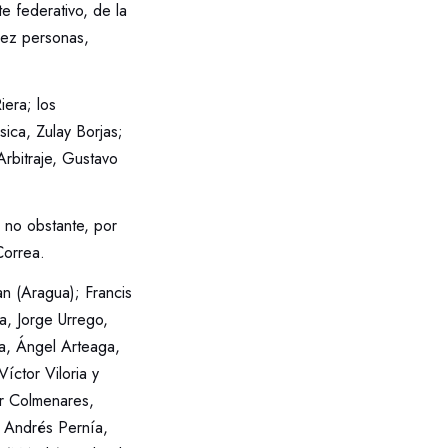
e federativo, de la
iez personas,
iera; los
ca, Zulay Borjas;
rbitraje, Gustavo
 no obstante, por
Correa.
an (Aragua); Francis
a, Jorge Urrego,
a, Ángel Arteaga,
íctor Viloria y
er Colmenares,
; Andrés Pernía,