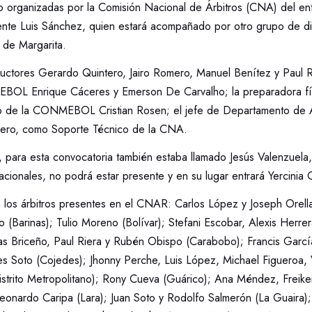
o organizadas por la Comisión Nacional de Árbitros (CNA) del ent
nte Luis Sánchez, quien estará acompañado por otro grupo de d
a de Margarita.
structores Gerardo Quintero, Jairo Romero, Manuel Benítez y Paul R
BOL Enrique Cáceres y Emerson De Carvalho; la preparadora físi
co de la CONMEBOL Cristian Rosen; el jefe de Departamento de A
rero, como Soporte Técnico de la CNA.
 para esta convocatoria también estaba llamado Jesús Valenzuela,
cionales, no podrá estar presente y en su lugar entrará Yercinia 
án los árbitros presentes en el CNAR: Carlos López y Joseph Orell
o (Barinas); Tulio Moreno (Bolívar); Stefani Escobar, Alexis Herrer
as Briceño, Paul Riera y Rubén Obispo (Carabobo); Francis Garcí
s Soto (Cojedes); Jhonny Perche, Luis López, Michael Figueroa, V
strito Metropolitano); Rony Cueva (Guárico); Ana Méndez, Freik
Leonardo Caripa (Lara); Juan Soto y Rodolfo Salmerón (La Guaira)