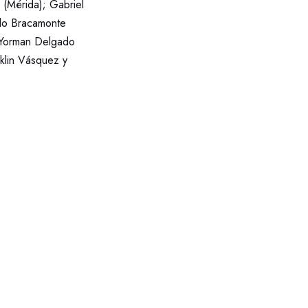
 (Mérida); Gabriel
ndo Bracamonte
y Yorman Delgado
nklin Vásquez y