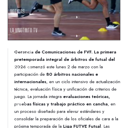
NOTICIAS
LA VINOTINTO TV
NOTIFICACIONES
Gerencia de Comunicaciones de FVF.
La primera
pretemporada integral de árbitros de futsal del
2026
comenzó este lunes 2 de marzo con la
NORMATIVAS
participación de
80 árbitros nacionales e
internacionales
, en un ciclo intensivo de actualización
CONTACTO
técnica, evaluación física y unificación de criterios de
juego. La jornada integra
evaluaciones teóricas,
pruebas físicas y trabajo práctico en cancha
, en
DENUNCIAS
un proceso diseñado para elevar estándares y
consolidar la preparación de los oficiales de cara a la
PROTECCIÓN DE LA INFANCIA
próxima temporada de la
Liga FUTVE Futsal
. Las