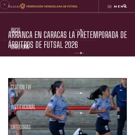
MENÚ
INICIO
ARRANCA EN CARACAS LA PRETEMPORADA DE
ÁRBITROS DE FUTSAL 2026
DIRECTORIO
ESTATUTOS FVF
GESTIÓN FVF
INSTITUCIONAL
CATEGORÍAS