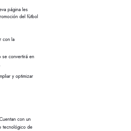
eva página les
promoción del fútbol
r con la
 se convertirá en
.
pliar y optimizar
 Cuentan con un
o tecnológico de