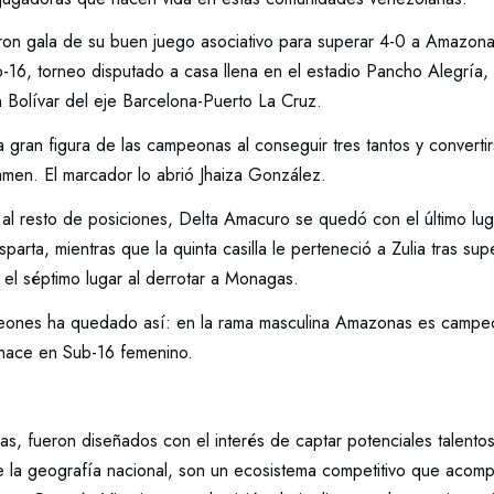
eron gala de su buen juego asociativo para superar 4-0 a Amazonas
-16, torneo disputado a casa llena en el estadio Pancho Alegría,
 Bolívar del eje Barcelona-Puerto La Cruz.
 gran figura de las campeonas al conseguir tres tantos y converti
amen. El marcador lo abrió Jhaiza González.
 al resto de posiciones, Delta Amacuro se quedó con el último lug
parta, mientras que la quinta casilla le perteneció a Zulia tras su
el séptimo lugar al derrotar a Monagas.
eones ha quedado así: en la rama masculina Amazonas es campe
o hace en Sub-16 femenino.
as, fueron diseñados con el interés de captar potenciales talento
e la geografía nacional, son un ecosistema competitivo que acomp