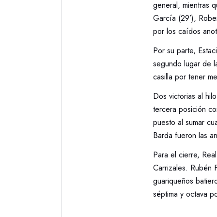
general, mientras 
García (29’), Rober
por los caídos ano
Por su parte, Estac
segundo lugar de la
casilla por tener m
Dos victorias al hil
tercera posición co
puesto al sumar cu
Barda fueron las an
Para el cierre, Re
Carrizales. Rubén 
guariqueños batier
séptima y octava po