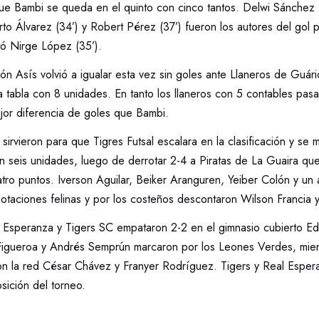
que Bambi se queda en el quinto con cinco tantos. Delwi Sánchez 
to Álvarez (34’) y Robert Pérez (37’) fueron los autores del gol 
tó Nirge López (35’).
ión Asís volvió a igualar esta vez sin goles ante Llaneros de Guári
 tabla con 8 unidades. En tanto los llaneros con 5 contables pasa
ejor diferencia de goles que Bambi.
o sirvieron para que Tigres Futsal escalara en la clasificación y se 
n seis unidades, luego de derrotar 2-4 a Piratas de La Guaira que
atro puntos. Iverson Aguilar, Beiker Aranguren, Yeiber Colón y u
otaciones felinas y por los costeños descontaron Wilson Francia 
al Esperanza y Tigers SC empataron 2-2 en el gimnasio cubierto 
Figueroa y Andrés Semprún marcaron por los Leones Verdes, mien
on la red César Chávez y Franyer Rodríguez. Tigers y Real Esper
sición del torneo.