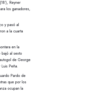
(18’), Reyner
para los ganadores,
co y pasó al
ron a la cuarta
montara en la
 bajó al sexto
n autogol de George
y Luis Peña.
Eduardo Pardo de
tras que por los
anza ocupan la