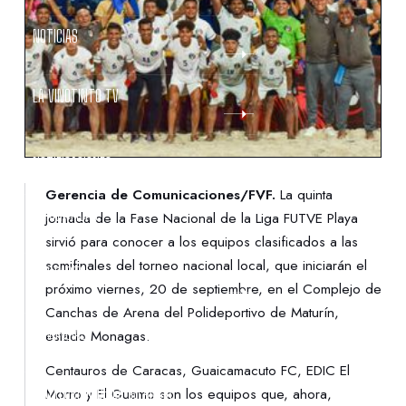
NOTICIAS
LA VINOTINTO TV
NOTIFICACIONES
Gerencia de Comunicaciones/FVF.
La quinta
NORMATIVAS
jornada de la Fase Nacional de la Liga FUTVE Playa
sirvió para conocer a los equipos clasificados a las
semifinales del torneo nacional local, que iniciarán el
CONTACTO
próximo viernes, 20 de septiembre, en el Complejo de
Canchas de Arena del Polideportivo de Maturín,
DENUNCIAS
estado Monagas.
Centauros de Caracas, Guaicamacuto FC, EDIC El
PROTECCIÓN DE LA INFANCIA
Morro y El Guamo son los equipos que, ahora,