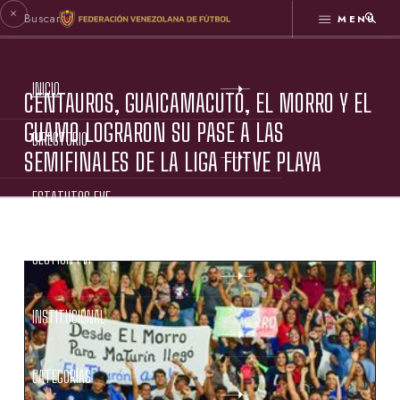
MENÚ
INICIO
CENTAUROS, GUAICAMACUTO, EL MORRO Y EL
GUAMO LOGRARON SU PASE A LAS
DIRECTORIO
SEMIFINALES DE LA LIGA FUTVE PLAYA
ESTATUTOS FVF
GESTIÓN FVF
INSTITUCIONAL
CATEGORÍAS