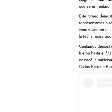
que se enfrentaron
Este torneo demost
representantes piso
venezolano en el ce
la fecha había sid
Centauros demostró
fueron hasta el fi
destacó la particip
Carlos Pérez o Rob