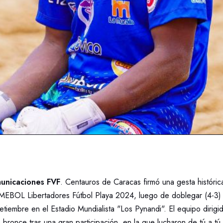
unicaciones FVF
. Centauros de Caracas firmó una gesta históric
EBOL Libertadores Fútbol Playa 2024, luego de doblegar (4-3) 
iembre en el Estadio Mundialista "Los Pynandi". El equipo dirigi
 bronce tras una gran participación, en la que lucharon de tú a tú 