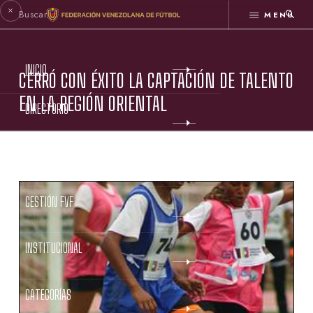
MENÚ
INICIO
CERRÓ CON ÉXITO LA CAPTACIÓN DE TALENTO
EN LA REGIÓN ORIENTAL
DIRECTORIO
ESTATUTOS FVF
GESTIÓN FVF
INSTITUCIONAL
CATEGORÍAS