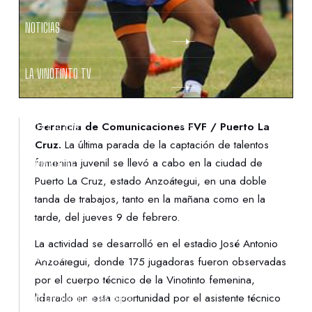
NOTICIAS
LA VINOTINTO TV
NOTIFICACIONES
Gerencia de Comunicaciones FVF / Puerto La
Cruz.
La última parada de la captación de talentos
femenina juvenil se llevó a cabo en la ciudad de
NORMATIVAS
Puerto La Cruz, estado Anzoátegui, en una doble
tanda de trabajos, tanto en la mañana como en la
CONTACTO
tarde, del jueves 9 de febrero.
La actividad se desarrolló en el estadio José Antonio
DENUNCIAS
Anzoátegui, donde 175 jugadoras fueron observadas
por el cuerpo técnico de la Vinotinto femenina,
liderado en esta oportunidad por el asistente técnico
PROTECCIÓN DE LA INFANCIA