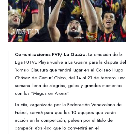
NOTICIAS
LA VINOTINTO TV
NOTIFICACIONES
Comunicaciones FVF/ La Guaira.
La emoción de la
Liga FUTVE Playa vuelve a La Guaira para la disputa del
Torneo Clausura que tendrá lugar en el Coliseo Hugo
NORMATIVAS
Chávez de Camurí Chico, del 14 al 21 de febrero, una
semana llena de alegrías, goles y grandes momentos
CONTACTO
con los “Magos en Arena”.
La cita, organizada por la Federación Venezolana de
DENUNCIAS
Fútbol, servirá para que los 10 equipos que verán
acción en la competición, peleen por el título de
campeón absoluto que lo convertirá en el
PROTECCIÓN DE LA INFANCIA