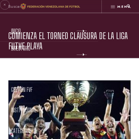
MENÚ
INICIO
COMIENZA EL TORNEO CLAUSURA DE LA LIGA
FUTVE PLAYA
DIRECTORIO
ESTATUTOS FVF
GESTIÓN FVF
INSTITUCIONAL
CATEGORÍAS