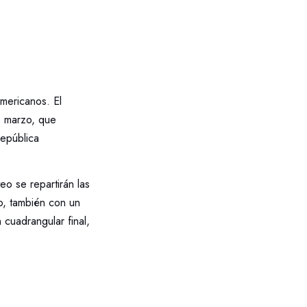
americanos. El
e marzo, que
República
eo se repartirán las
, también con un
cuadrangular final,