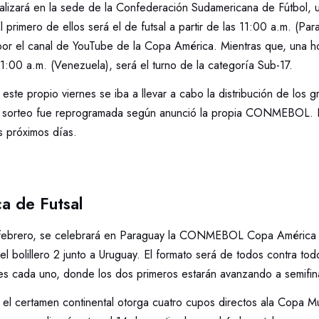
alizará en la sede de la Confederación Sudamericana de Fútbol, u
 primero de ellos será el de futsal a partir de las 11:00 a.m. (Pa
por el canal de YouTube de la Copa América. Mientras que, una 
1:00 a.m. (Venezuela), será el turno de la categoría Sub-17.
ste propio viernes se iba a llevar a cabo la distribución de los g
l sorteo fue reprogramada según anunció la propia CONMEBOL. L
s próximos días.
a de Futsal
 febrero, se celebrará en Paraguay la CONMEBOL Copa América d
 el bolillero 2 junto a Uruguay. El formato será de todos contra to
es cada uno, donde los dos primeros estarán avanzando a semifin
el certamen continental otorga cuatro cupos directos ala Copa Mu