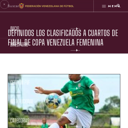
MENÚ
INICIO
DEFINIDOS LOS CLASIFICADOS A CUARTOS DE
FINAL DE COPA VENEZUELA FEMENINA
DIRECTORIO
ESTATUTOS FVF
GESTIÓN FVF
INSTITUCIONAL
CATEGORÍAS