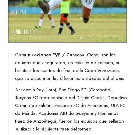
NOTICIAS
LA VINOTINTO TV
NOTIFICACIONES
Comunicaciones FVF / Caracas
. Ocho, son los
equipos que aseguraron, es este fin de semana, su
boleto a los cuartos de final de la Copa Venezuela,
NORMATIVAS
que se disputa en las diferentes entidades del el país.
Academia Rey (Lara), San Diego FC (Carabobo),
CONTACTO
Texyehs FC representante del Distrito Capital, Deportivo
Crearte de Falcón, Avispero FC de Amazonas, ULA FC
DENUNCIAS
de Mérida, Academia AIFI de Guayana y Hermanos
Páez de Anzoátegui, fueron los equipos que sellaron
su tikect a la siguiente fase del torneo.
PROTECCIÓN DE LA INFANCIA