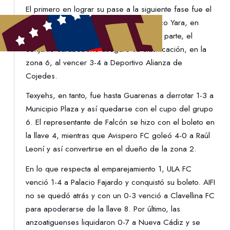
El primero en lograr su pase a la siguiente fase fue el
equipo larense tras superar 1-0 a Atlético Yara, en
duelo perteneciente a la llave 2. Por su parte, el
conjunto carabobeño aseguró su clasificación, en la
zona 6, al vencer 3-4 a Deportivo Alianza de
Cojedes.
Texyehs, en tanto, fue hasta Guarenas a derrotar 1-3 a
Municipio Plaza y así quedarse con el cupo del grupo
6. El representante de Falcón se hizo con el boleto en
la llave 4, mientras que Avispero FC goleó 4-0 a Raúl
Leoní y así convertirse en el dueño de la zona 2.
En lo que respecta al emparejamiento 1, ULA FC
venció 1-4 a Palacio Fajardo y conquistó su boleto. AIFI
no se quedó atrás y con un 0-3 venció a Clavellina FC
para apoderarse de la llave 8. Por último, las
anzoatiguenses liquidaron 0-7 a Nueva Cádiz y se