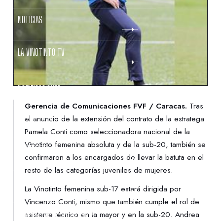
NOTICIAS
LA VINOTINTO TV
NOTIFICACIONES
Gerencia de Comunicaciones FVF / Caracas.
Tras
NORMATIVAS
el anuncio de la extensión del contrato de la estratega
Pamela Conti como seleccionadora nacional de la
Vinotinto femenina absoluta y de la sub-20, también se
CONTACTO
confirmaron a los encargados de llevar la batuta en el
resto de las categorías juveniles de mujeres.
DENUNCIAS
La Vinotinto femenina sub-17 estará dirigida por
Vincenzo Conti, mismo que también cumple el rol de
PROTECCIÓN DE LA INFANCIA
asistente técnico en la mayor y en la sub-20. Andrea