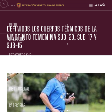
MENÚ
INICIO
DEFINIDOS LOS CUERPOS TÉCNICOS DE LA
VINOTINTO FEMENINA SUB-20, SUB-17 Y
DIRECTORIO
SUB-15
ESTATUTOS FVF
GESTIÓN FVF
INSTITUCIONAL
CATEGORÍAS