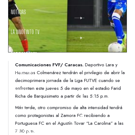
NOTICIAS
LA VINOTINTO TV
NOTIFICACIONES
Comunicaciones FVF/ Caracas.
Deportivo Lara y
NORMATIVAS
Hermanos Colmenárez tendrán el privilegio de abrir la
decimoprimera jornada de la Liga FUTVE cuando se
enfrenten este jueves 5 de mayo en el estadio Farid
CONTACTO
Richa de Barquisimeto a partir de las 5:15 p.m.
Más tarde, otro compromiso de alta intensidad tendrá
DENUNCIAS
como protagonistas al Zamora FC recibiendo a
Portuguesa FC en el Agustín Tovar “La Carolina” a las
PROTECCIÓN DE LA INFANCIA
7:30 p.m.