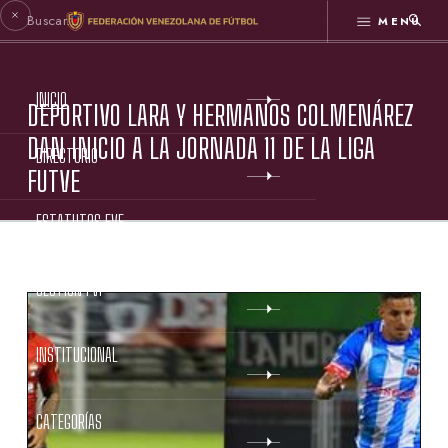
MENÚ
INICIO
DEPORTIVO LARA Y HERMANOS COLMENÁREZ
DAN INICIO A LA JORNADA 11 DE LA LIGA
DIRECTORIO
FUTVE
ESTATUTOS FVF
GESTIÓN FVF
INSTITUCIONAL
CATEGORÍAS