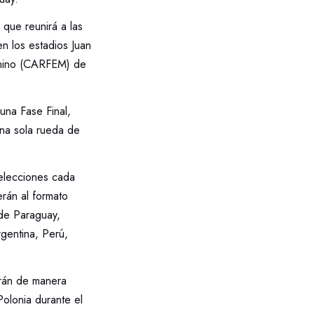
 que reunirá a las
 los estadios Juan
enino (CARFEM) de
una Fase Final,
una sola rueda de
selecciones cada
rán al formato
 de Paraguay,
gentina, Perú,
carán de manera
olonia durante el