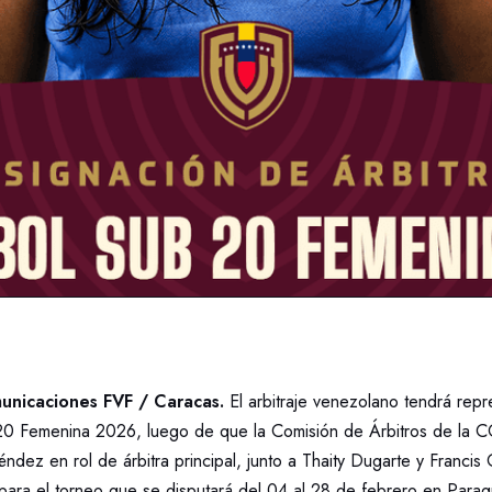
nicaciones FVF / Caracas.
El arbitraje venezolano tendrá repr
Femenina 2026, luego de que la Comisión de Árbitros de l
dez en rol de árbitra principal, junto a Thaity Dugarte y Franci
, para el torneo que se disputará del 04 al 28 de febrero en Parag