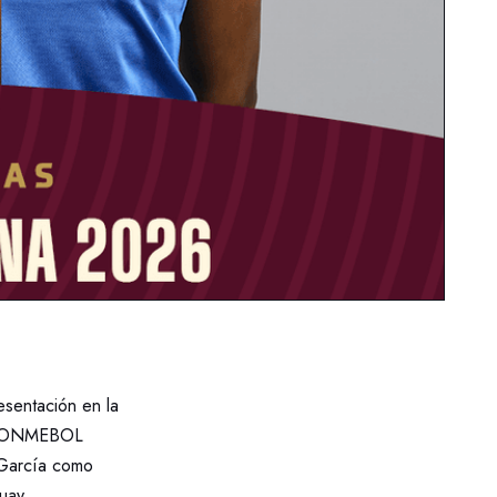
esentación en la
a CONMEBOL
s García como
uay.