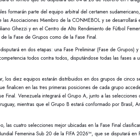
ales formarán parte del equipo arbitral del certamen sudamericano,
e las Asociaciones Miembro de la CONMEBOL y se desarrollará en
iliano Ghezzi y en el Centro de Alto Rendimiento de Fútbol Fem
 de la Fase de Grupos como de la Fase Final.
disputará en dos etapas: una Fase Preliminar (Fase de Grupos) y 
 competencia todos contra todos, disputándose todas las fases a 
ar, los diez equipos estarán distribuidos en dos grupos de cinco 
ue finalicen en las tres primeras posiciones de cada grupo accede
e Final. Venezuela integrará el Grupo A, junto a las selecciones
Uruguay, mientras que el Grupo B estará conformado por Brasil, Ar
eo, las cuatro selecciones mejor ubicadas en la Fase Final clasifi
Mundial Femenina Sub 20 de la FIFA 2026™, que se disputará en P