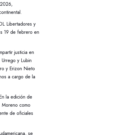
 2026,
continental.
L Libertadores y
s 19 de febrero en
rtir justicia en
e Urrego y Lubin
ro y Erizon Nieto
anos a cargo de la
En la edición de
lio Moreno como
ente de oficiales
udamericana, se