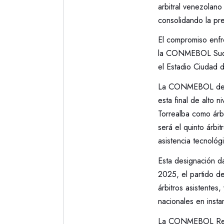
arbitral venezolan
consolidando la pres
El compromiso enf
la CONMEBOL Sudame
el Estadio Ciudad 
La CONMEBOL design
esta final de alto 
Torrealba como árbi
será el quinto árbi
asistencia tecnológ
Esta designación da
2025, el partido de
árbitros asistentes
nacionales en insta
La CONMEBOL Recop