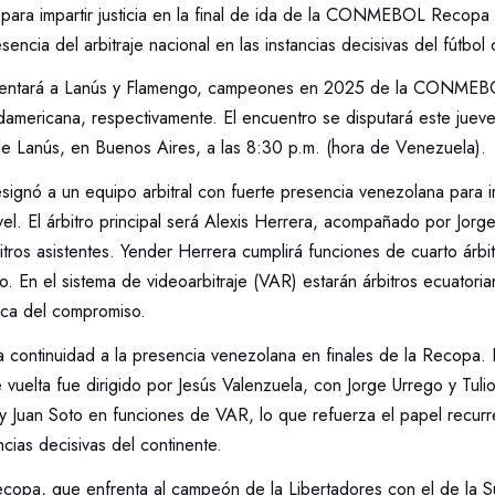
o para impartir justicia en la final de ida de la CONMEBOL Recopa
encia del arbitraje nacional en las instancias decisivas del fútbol 
rentará a Lanús y Flamengo, campeones en 2025 de la CONMEBO
ricana, respectivamente. El encuentro se disputará este jueve
de Lanús, en Buenos Aires, a las 8:30 p.m. (hora de Venezuela).
ó a un equipo arbitral con fuerte presencia venezolana para impa
nivel. El árbitro principal será Alexis Herrera, acompañado por Jorg
tros asistentes. Yender Herrera cumplirá funciones de cuarto árbit
tro. En el sistema de videoarbitraje (VAR) estarán árbitros ecuatori
ica del compromiso.
 continuidad a la presencia venezolana en finales de la Recopa. 
 vuelta fue dirigido por Jesús Valenzuela, con Jorge Urrego y Tu
, y Juan Soto en funciones de VAR, lo que refuerza el papel recurr
ncias decisivas del continente.
a, que enfrenta al campeón de la Libertadores con el de la S