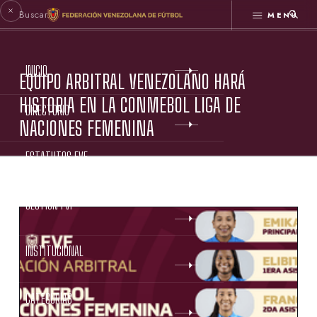
MENÚ
INICIO
EQUIPO ARBITRAL VENEZOLANO HARÁ
HISTORIA EN LA CONMEBOL LIGA DE
DIRECTORIO
NACIONES FEMENINA
ESTATUTOS FVF
GESTIÓN FVF
INSTITUCIONAL
CATEGORÍAS