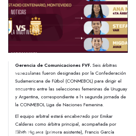
NOTICIAS
LA VINOTINTO TV
NOTIFICACIONES
Gerencia de Comunicaciones FVF.
Seis árbitras
NORMATIVAS
venezolanas fueron designadas por la Confederación
Sudamericana de Fútbol (CONMEBOL) para dirigir el
encuentro entre las selecciones femeninas de Uruguay
CONTACTO
y Argentina, correspondiente a la segunda jornada de
la CONMEBOL Liga de Naciones Femenina.
DENUNCIAS
El equipo arbitral estará encabezado por Emikar
Calderas como árbitra principal, acompañada por
PROTECCIÓN DE LA INFANCIA
Elibith Higuera (primera asistente), Francis García