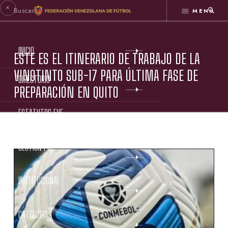
MENÚ
INICIO
ESTE ES EL ITINERARIO DE TRABAJO DE LA
VINOTINTO SUB-17 PARA ÚLTIMA FASE DE
DIRECTORIO
PREPARACIÓN EN QUITO
ESTATUTOS FVF
GESTIÓN FVF
INSTITUCIONAL
CATEGORÍAS