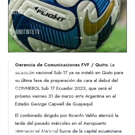
NOTICIAS
LA VINOTINTO TV
NOTIFICACIONES
Gerencia de Comunicaciones FVF / Quito.
La
NORMATIVAS
selección nacional Sub-17 ya se instaló en Quito para
su última fase de preparación de cara al debut del
CONMEBOL Sub 17 Ecuador 2023, que será el
CONTACTO
próximo viernes 31 de marzo ante Argentina en el
Estadio George Capwell de Guayaquil.
DENUNCIAS
El combinado dirigido por Ricardo Valiño aterrizó la
tarde del pasado miércoles en el Aeropuerto
PROTECCIÓN DE LA INFANCIA
Internacional Mariscal Sucre de la capital ecuatoriana.