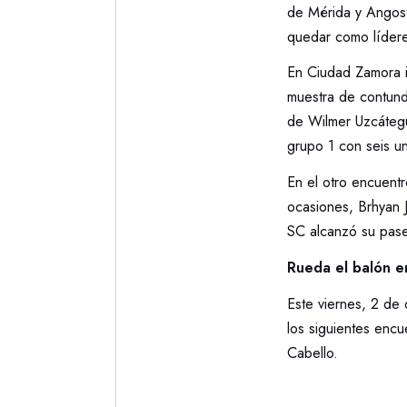
de Mérida y Angostu
quedar como lídere
En Ciudad Zamora i
muestra de contund
de Wilmer Uzcátegu
grupo 1 con seis u
En el otro encuent
ocasiones, Brhyan J
SC alcanzó su pase 
Rueda el balón e
Este viernes, 2 de
los siguientes enc
Cabello.