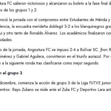
ra FC salieron victoriosos y alcanzaron su boleto a la fase final d
s de los grupos 1 y 2.
nició la jornada con el compromiso entre Estudiantes de Mérida 
encia, la escuadra merideña doblegó 3-2 a los blanquinegros gra
i y otro tanto de Ronaldo Álvarez. Los académicos finalizaron co
nidades.
ro de la jornada, Angostura FC se impuso 2-4 a Bolívar SC. Jhon 
iménez y Gabriel Aguilera, convirtieron en el triunfo auriazul. Po
a la siguiente ronda tras clasificarse como mejor segundo.
n el grupo 3
 diciembre, comienza la acción de grupo 3 de la Liga FUTVE Junio
uentros: Rayo Zuliano se mide ante el Zulia FC y Deportivo Lara a