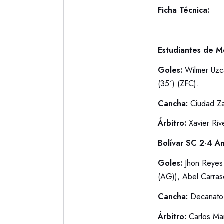
Ficha Técnica:
Estudiantes de M
Goles:
Wilmer Uzcá
(35´) (ZFC).
Cancha:
Ciudad Z
Árbitro:
Xavier Riv
Bolívar SC 2-4 A
Goles:
Jhon Reyes (
(AG)), Abel Carras
Cancha:
Decanat
Árbitro:
Carlos Ma