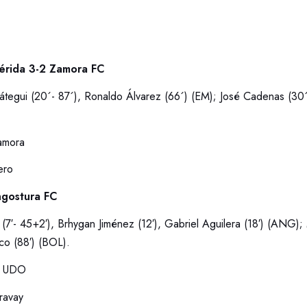
érida 3-2 Zamora FC
tegui (20´- 87´), Ronaldo Álvarez (66´) (EM); José Cadenas (30
amora
ero
ngostura FC
7′- 45+2′), Brhygan Jiménez (12′), Gabriel Aguilera (18′) (ANG); 
co (88′) (BOL).
o UDO
ravay