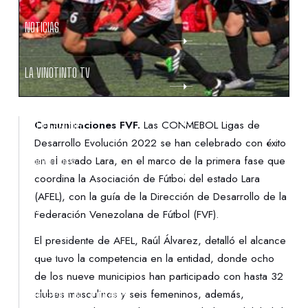
NOTICIAS
LA VINOTINTO TV
NOTIFICACIONES
Comunicaciones FVF.
Las CONMEBOL Ligas de
Desarrollo Evolución 2022 se han celebrado con éxito
en el estado Lara, en el marco de la primera fase que
NORMATIVAS
coordina la Asociación de Fútbol del estado Lara
(AFEL), con la guía de la Dirección de Desarrollo de la
CONTACTO
Federación Venezolana de Fútbol (FVF).
El presidente de AFEL, Raúl Álvarez, detalló el alcance
DENUNCIAS
que tuvo la competencia en la entidad, donde ocho
de los nueve municipios han participado con hasta 32
clubes masculinos y seis femeninos, además,
PROTECCIÓN DE LA INFANCIA