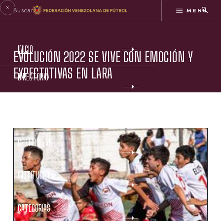
MENÚ
INICIO
EVOLUCIÓN 2022 SE VIVE CON EMOCIÓN Y
EXPECTATIVAS EN LARA
DIRECTORIO
ESTATUTOS FVF
GESTIÓN FVF
INSTITUCIONAL
CATEGORÍAS