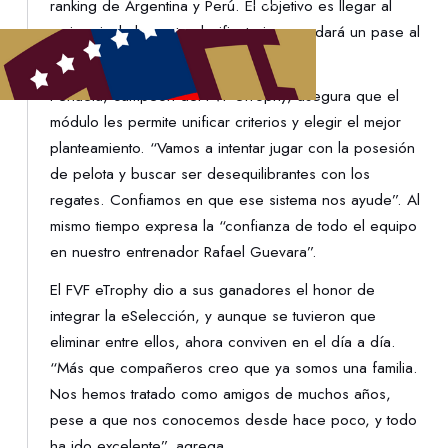
ranking de Argentina y Perú. El objetivo es llegar al
mejor nivel al evento clasificatorio, que dará un pase al
Mundial de este año en Dinamarca.
Peñuela, campeón del FVF eTrophy, asegura que el
módulo les permite unificar criterios y elegir el mejor
planteamiento. “Vamos a intentar jugar con la posesión
de pelota y buscar ser desequilibrantes con los
regates. Confiamos en que ese sistema nos ayude”. Al
mismo tiempo expresa la “confianza de todo el equipo
en nuestro entrenador Rafael Guevara”.
El FVF eTrophy dio a sus ganadores el honor de
integrar la eSelección, y aunque se tuvieron que
eliminar entre ellos, ahora conviven en el día a día.
“Más que compañeros creo que ya somos una familia.
Nos hemos tratado como amigos de muchos años,
pese a que nos conocemos desde hace poco, y todo
ha ido excelente”, agrega.