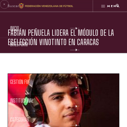
MENÚ
INICIO
FABIÁN PEÑUELA LIDERA EL MÓDULO DE LA
ESELECCIÓN VINOTINTO EN CARACAS
DIRECTORIO
ESTATUTOS FVF
GESTIÓN FVF
INSTITUCIONAL
CATEGORÍAS