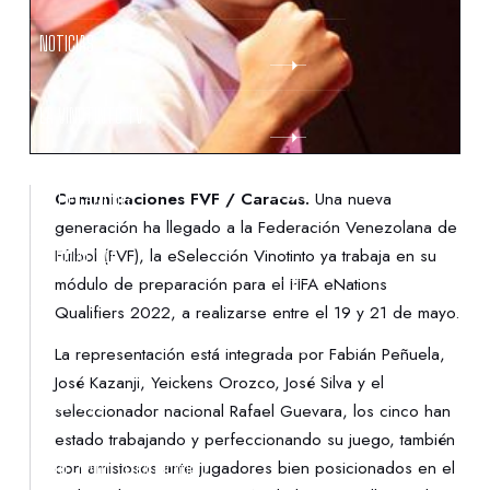
NOTICIAS
LA VINOTINTO TV
NOTIFICACIONES
Comunicaciones FVF / Caracas.
Una nueva
generación ha llegado a la Federación Venezolana de
Fútbol (FVF), la eSelección Vinotinto ya trabaja en su
NORMATIVAS
módulo de preparación para el FIFA eNations
Qualifiers 2022, a realizarse entre el 19 y 21 de mayo.
CONTACTO
La representación está integrada por Fabián Peñuela,
José Kazanji, Yeickens Orozco, José Silva y el
DENUNCIAS
seleccionador nacional Rafael Guevara, los cinco han
estado trabajando y perfeccionando su juego, también
con amistosos ante jugadores bien posicionados en el
PROTECCIÓN DE LA INFANCIA