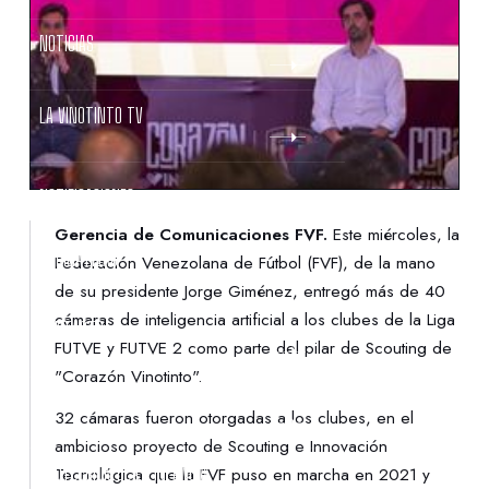
NOTICIAS
LA VINOTINTO TV
NOTIFICACIONES
Gerencia de Comunicaciones FVF.
Este miércoles, la
NORMATIVAS
Federación Venezolana de Fútbol (FVF), de la mano
de su presidente Jorge Giménez, entregó más de 40
cámaras de inteligencia artificial a los clubes de la Liga
CONTACTO
FUTVE y FUTVE 2 como parte del pilar de Scouting de
"Corazón Vinotinto".
DENUNCIAS
32 cámaras fueron otorgadas a los clubes, en el
ambicioso proyecto de Scouting e Innovación
PROTECCIÓN DE LA INFANCIA
Tecnológica que la FVF puso en marcha en 2021 y