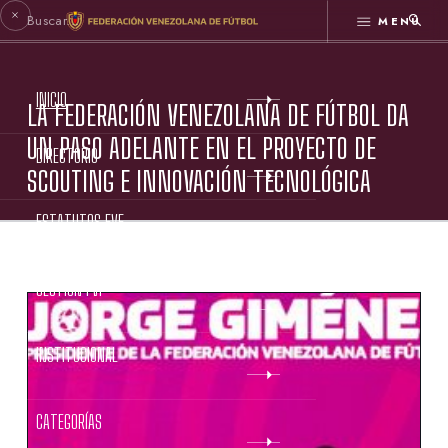
MENÚ
INICIO
LA FEDERACIÓN VENEZOLANA DE FÚTBOL DA
UN PASO ADELANTE EN EL PROYECTO DE
DIRECTORIO
SCOUTING E INNOVACIÓN TECNOLÓGICA
ESTATUTOS FVF
GESTIÓN FVF
INSTITUCIONAL
CATEGORÍAS