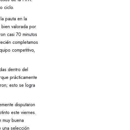
 ciclo.
la pauta en la
 bien valorada por
ron casi 70 minutos
 recién completamos
quipo competitivo,
das dentro del
orque prácticamente
ron; esto se logra
temente disputaron
tinto este viernes.
en muy buena
e una selección