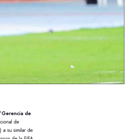
r”Gerencia de
cional de
 a su similar de
osos de la FIFA.