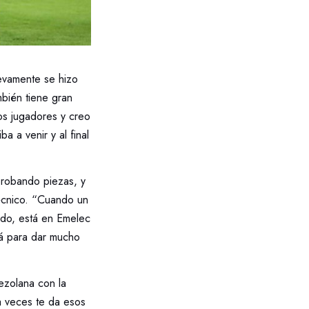
uevamente se hizo
bién tiene gran
os jugadores y creo
 a venir y al final
probando piezas, y
écnico. “Cuando un
ado, está en Emelec
tá para dar mucho
nezolana con la
 a veces te da esos