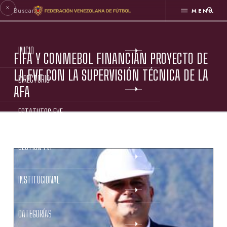
MENÚ
INICIO
FIFA Y CONMEBOL FINANCIAN PROYECTO DE
LA FVF CON LA SUPERVISIÓN TÉCNICA DE LA
DIRECTORIO
AFA
ESTATUTOS FVF
GESTIÓN FVF
INSTITUCIONAL
CATEGORÍAS