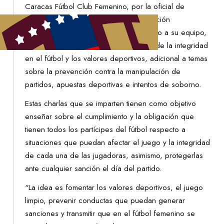
Caracas Fútbol Club Femenino, por la oficial de
Integridad y Cumplimiento de la Federación
Venezolana de Fútbol, Evelin Evies, junto a su equipo,
para enseñar y reforzar la importancia de la integridad
en el fútbol y los valores deportivos, adicional a temas
sobre la prevención contra la manipulación de
partidos, apuestas deportivas e intentos de soborno.
Estas charlas que se imparten tienen como objetivo
enseñar sobre el cumplimiento y la obligación que
tienen todos los partícipes del fútbol respecto a
situaciones que puedan afectar el juego y la integridad
de cada una de las jugadoras, asimismo, protegerlas
ante cualquier sanción el día del partido.
“La idea es fomentar los valores deportivos, el juego
limpio, prevenir conductas que puedan generar
sanciones y transmitir que en el fútbol femenino se