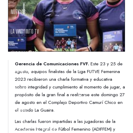
NOTICIAS
LA VINOTINTO TV
NOTIFICACIONES
Gerencia de Comunicaciones FVF.
Este 23 y 25 de
NORMATIVAS
agosto, equipos finalistas de la Liga FUTVE Femenina
2023 recibieron una charla formativa y educativa
sobre integridad y cumplimiento al momento de jugar, a
CONTACTO
propósito de la gran final a realizarse este domingo 27
de agosto en el Complejo Deportivo Camurí Chico en
DENUNCIAS
el estado La Guaira.
Las charlas fueron impartidas a las jugadoras de la
PROTECCIÓN DE LA INFANCIA
Academia Integral de Fútbol Femenino (ADIFFEM) y