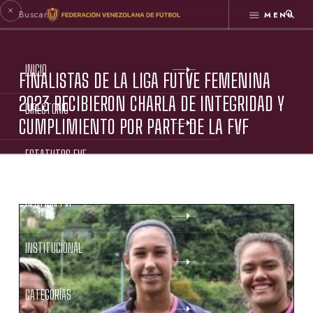
MENÚ
INICIO
FINALISTAS DE LA LIGA FUTVE FEMENINA
2023 RECIBIERON CHARLA DE INTEGRIDAD Y
DIRECTORIO
CUMPLIMIENTO POR PARTE DE LA FVF
ESTATUTOS FVF
GESTIÓN FVF
INSTITUCIONAL
CATEGORÍAS