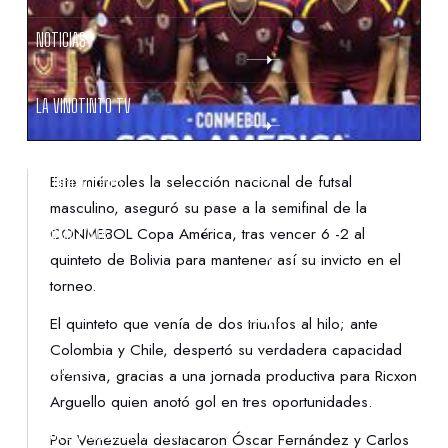
NOTICIAS
LA VINOTINTO TV
NOTIFICACIONES
Este miércoles la selección nacional de futsal
masculino, aseguró su pase a la semifinal de la
CONMEBOL Copa América, tras vencer 6 -2 al
NORMATIVAS
quinteto de Bolivia para mantener así su invicto en el
torneo.
CONTACTO
El quinteto que venía de dos triunfos al hilo; ante
Colombia y Chile, despertó su verdadera capacidad
DENUNCIAS
ofensiva, gracias a una jornada productiva para Ricxon
Arguello quien anotó gol en tres oportunidades.
PROTECCIÓN DE LA INFANCIA
Por Venezuela destacaron Óscar Fernández y Carlos