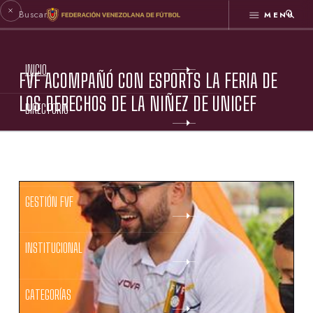
MENÚ
INICIO
FVF ACOMPAÑÓ CON ESPORTS LA FERIA DE
LOS DERECHOS DE LA NIÑEZ DE UNICEF
DIRECTORIO
ESTATUTOS FVF
GESTIÓN FVF
INSTITUCIONAL
CATEGORÍAS