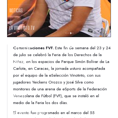
NOTICIAS
LA VINOTINTO TV
NOTIFICACIONES
Comunicaciones FVF.
Este fin de semana del 23 y 24
de julio se celebró la Feria de los Derechos de la
Niñez, en los espacios de Parque Simón Bolívar de La
NORMATIVAS
Carlota, en Caracas, la jornada estuvo acompañada
por el equipo de la eSelección Vinotinto, con sus
CONTACTO
jugadores Yeickens Orozco y José Silva como
monitores de una arena de eSports de la Federación
Venezolana de Fútbol (FVF), que se instaló en el
DENUNCIAS
medio de la Feria los dos días.
El evento fue programado en el marco del 55
PROTECCIÓN DE LA INFANCIA