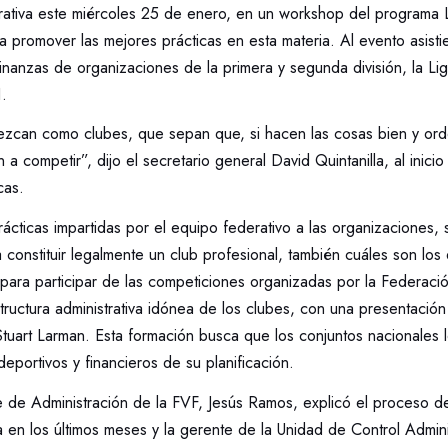
trativa este miércoles 25 de enero, en un workshop del programa 
 promover las mejores prácticas en esta materia. Al evento asisti
nanzas de organizaciones de la primera y segunda división, la Li
.
zcan como clubes, que sepan que, si hacen las cosas bien y or
 a competir”, dijo el secretario general David Quintanilla, al inici
cas.
rácticas impartidas por el equipo federativo a las organizaciones, 
 constituir legalmente un club profesional, también cuáles son lo
para participar de las competiciones organizadas por la Federac
structura administrativa idónea de los clubes, con una presentació
uart Larman. Esta formación busca que los conjuntos nacionales lo
deportivos y financieros de su planificación.
 de Administración de la FVF, Jesús Ramos, explicó el proceso d
a en los últimos meses y la gerente de la Unidad de Control Admini