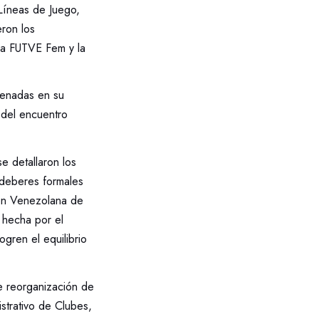
Líneas de Juego,
eron los
ga FUTVE Fem y la
denadas en su
o del encuentro
se detallaron los
s deberes formales
ión Venezolana de
n hecha por el
gren el equilibrio
e reorganización de
strativo de Clubes,