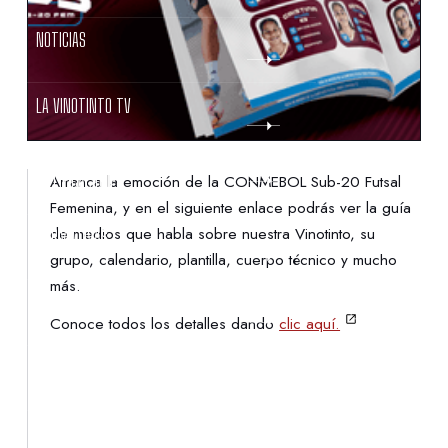
NOTICIAS
LA VINOTINTO TV
NOTIFICACIONES
Arranca la emoción de la CONMEBOL Sub-20 Futsal
Femenina, y en el siguiente enlace podrás ver la guía
de medios que habla sobre nuestra Vinotinto, su
NORMATIVAS
grupo, calendario, plantilla, cuerpo técnico y mucho
más.
CONTACTO
Conoce todos los detalles dando
clic aquí.
DENUNCIAS
PROTECCIÓN DE LA INFANCIA