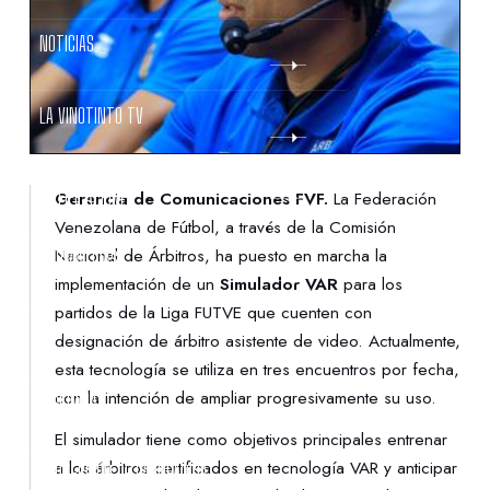
NOTICIAS
LA VINOTINTO TV
NOTIFICACIONES
Gerencia de Comunicaciones FVF.
La Federación
Venezolana de Fútbol, a través de la Comisión
Nacional de Árbitros, ha puesto en marcha la
NORMATIVAS
implementación de un
Simulador VAR
para los
partidos de la Liga FUTVE que cuenten con
CONTACTO
designación de árbitro asistente de video. Actualmente,
esta tecnología se utiliza en tres encuentros por fecha,
con la intención de ampliar progresivamente su uso.
DENUNCIAS
El simulador tiene como objetivos principales entrenar
a los árbitros certificados en tecnología VAR y anticipar
PROTECCIÓN DE LA INFANCIA