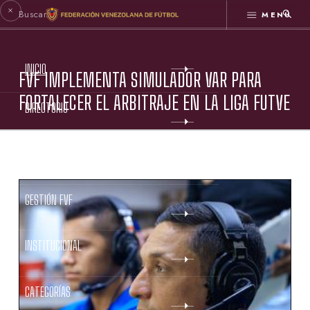
MENÚ
INICIO
FVF IMPLEMENTA SIMULADOR VAR PARA
FORTALECER EL ARBITRAJE EN LA LIGA FUTVE
DIRECTORIO
ESTATUTOS FVF
GESTIÓN FVF
INSTITUCIONAL
CATEGORÍAS