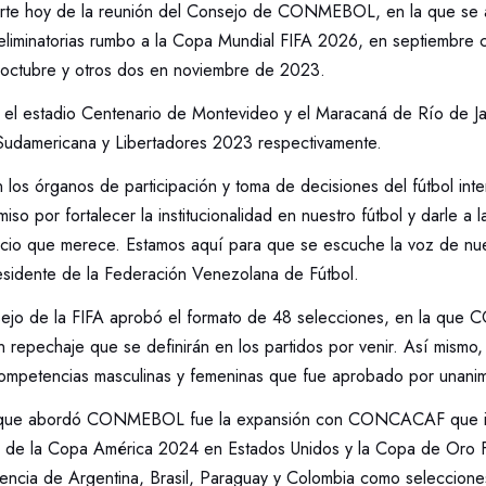
rte hoy de la reunión del Consejo de CONMEBOL, en la que se a
s eliminatorias rumbo a la Copa Mundial FIFA 2026, en septiembre 
octubre y otros dos en noviembre de 2023.
ó el estadio Centenario de Montevideo y el Maracaná de Río de J
udamericana y Libertadores 2023 respectivamente.
 los órganos de participación y toma de decisiones del fútbol inte
so por fortalecer la institucionalidad en nuestro fútbol y darle a 
cio que merece. Estamos aquí para que se escuche la voz de nues
sidente de la Federación Venezolana de Fútbol.
sejo de la FIFA aprobó el formato de 48 selecciones, en la qu
n repechaje que se definirán en los partidos por venir. Así mismo,
competencias masculinas y femeninas que fue aprobado por unani
s que abordó CONMEBOL fue la expansión con CONCACAF que in
ón de la Copa América 2024 en Estados Unidos y la Copa de Oro
encia de Argentina, Brasil, Paraguay y Colombia como selecciones