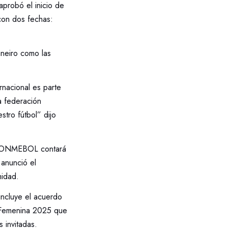
probó el inicio de
con dos fechas:
aneiro como las
rnacional es parte
la federación
tro fútbol” dijo
e CONMEBOL contará
 anunció el
midad.
cluye el acuerdo
 Femenina 2025 que
 invitadas.