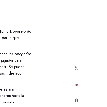
Adjunto Deportivo de
, por lo que
esde las categorías
l jugador para
petir. Se puede
sas”, destacó
ue estarán
eriores hasta la
cimiento.