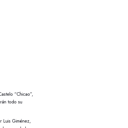
astelo “Chicao”,
irán todo su
or Luis Giménez,