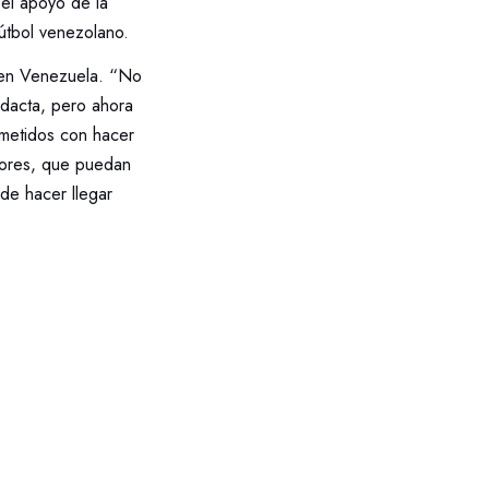
 el apoyo de la
útbol venezolano.
a en Venezuela. “No
idacta, pero ahora
ometidos con hacer
adores, que puedan
 de hacer llegar