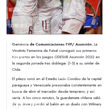
NOTICIAS
LA VINOTINTO TV
NOTIFICACIONES
Gerencia de Comunicaciones FVF/ Asunción.
La
Vinotinto Femenina de Futsal consiguió sus primeros
tres puntos en los Juegos ODESUR Asunción 2022 en
NORMATIVAS
la segunda jornada tras doblegar (1-5) a su similar de
Chile.
CONTACTO
El pitazo sonó en el Estadio León Condou de la capital
paraguaya y Venezuela presionaba constantemente en
DENUNCIAS
busca de abrir el marcador desde temprano, y así
sería. A los cinco minutos, la guardameta chilena salió
de su área y perdió el balón en un duelo con Wilmery
PROTECCIÓN DE LA INFANCIA