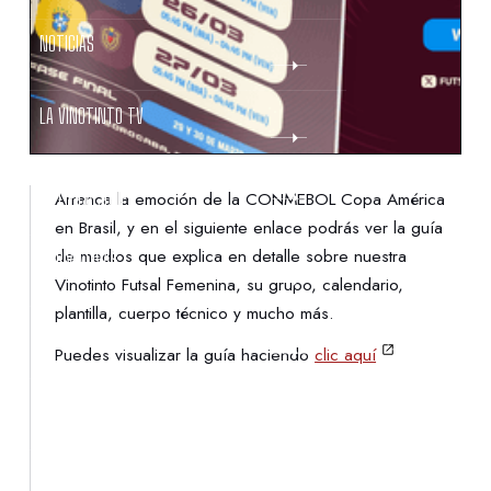
NOTICIAS
LA VINOTINTO TV
NOTIFICACIONES
Arranca la emoción de la CONMEBOL Copa América
en Brasil, y en el siguiente enlace podrás ver la guía
de medios que explica en detalle sobre nuestra
NORMATIVAS
Vinotinto Futsal Femenina, su grupo, calendario,
plantilla, cuerpo técnico y mucho más.
CONTACTO
Puedes visualizar la guía haciendo
clic aquí
DENUNCIAS
PROTECCIÓN DE LA INFANCIA