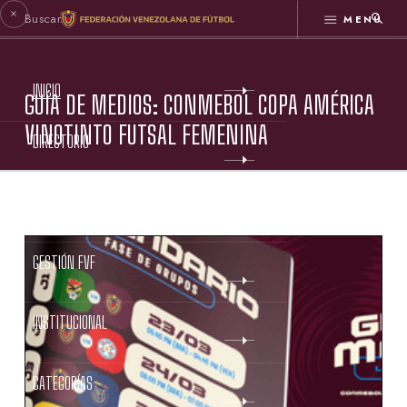
MENÚ
INICIO
GUÍA DE MEDIOS: CONMEBOL COPA AMÉRICA
VINOTINTO FUTSAL FEMENINA
DIRECTORIO
ESTATUTOS FVF
GESTIÓN FVF
INSTITUCIONAL
CATEGORÍAS