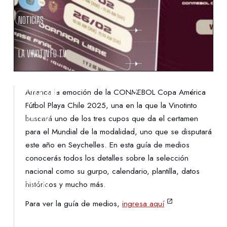
NOTICIAS
LA VINOTINTO TV
NOTIFICACIONES
Arranca la emoción de la CONMEBOL Copa América
Fútbol Playa Chile 2025, una en la que la Vinotinto
buscará uno de los tres cupos que da el certamen
NORMATIVAS
para el Mundial de la modalidad, uno que se disputará
este año en Seychelles. En esta guía de medios
CONTACTO
conocerás todos los detalles sobre la selección
nacional como su gurpo, calendario, plantilla, datos
históricos y mucho más.
DENUNCIAS
Para ver la guía de medios,
ingresa aquí
PROTECCIÓN DE LA INFANCIA