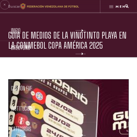
MENÚ
INICIO
GUÍA DE MEDIOS DE LA VINOTINTO PLAYA EN
LA CONMEBOL COPA AMÉRICA 2025
DIRECTORIO
ESTATUTOS FVF
GESTIÓN FVF
INSTITUCIONAL
CATEGORÍAS