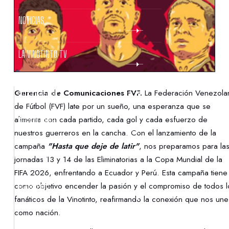
NOTICIAS
LA VINOTINTO TV
NOTIFICACIONES
Gerencia de Comunicaciones FVF.
La Federación Venezola
de Fútbol (FVF) late por un sueño, una esperanza que se
alimenta con cada partido, cada gol y cada esfuerzo de
NORMATIVAS
nuestros guerreros en la cancha. Con el lanzamiento de la
campaña
"Hasta que deje de latir"
, nos preparamos para la
CONTACTO
jornadas 13 y 14 de las Eliminatorias a la Copa Mundial de la
FIFA 2026, enfrentando a Ecuador y Perú. Esta campaña tiene
como objetivo encender la pasión y el compromiso de todos l
DENUNCIAS
fanáticos de la Vinotinto, reafirmando la conexión que nos une
como nación.
PROTECCIÓN DE LA INFANCIA