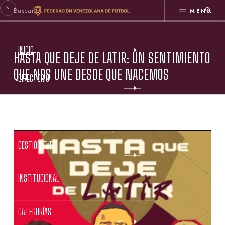
MENÚ
INICIO
HASTA QUE DEJE DE LATIR: UN SENTIMIENTO
QUE NOS UNE DESDE QUE NACEMOS
DIRECTORIO
ESTATUTOS FVF
GESTIÓN FVF
INSTITUCIONAL
CATEGORÍAS