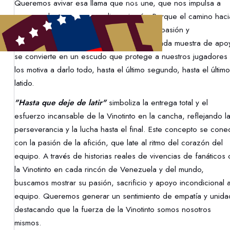
Queremos avivar esa llama que nos une, que nos impulsa a
creer, a alentar y a no rendirnos jamás. Porque el camino haci
el Mundial es una batalla que se libra con pasión y
perseverancia. Cada aliento, cada grito, cada muestra de apo
se convierte en un escudo que protege a nuestros jugadores 
los motiva a darlo todo, hasta el último segundo, hasta el último
latido.
"Hasta que deje de latir"
simboliza la entrega total y el
esfuerzo incansable de la Vinotinto en la cancha, reflejando l
perseverancia y la lucha hasta el final. Este concepto se cone
con la pasión de la afición, que late al ritmo del corazón del
equipo. A través de historias reales de vivencias de fanáticos
la Vinotinto en cada rincón de Venezuela y del mundo,
buscamos mostrar su pasión, sacrificio y apoyo incondicional a
equipo. Queremos generar un sentimiento de empatía y unida
destacando que la fuerza de la Vinotinto somos nosotros
mismos.