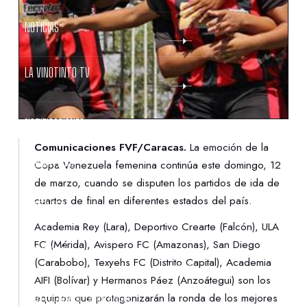
NOTICIAS
LA VINOTINTO TV
NOTIFICACIONES
Comunicaciones FVF/Caracas.
La emoción de la
NORMATIVAS
Copa Venezuela femenina continúa este domingo, 12
de marzo, cuando se disputen los partidos de ida de
cuartos de final en diferentes estados del país.
CONTACTO
Academia Rey (Lara), Deportivo Crearte (Falcón), ULA
FC (Mérida), Avispero FC (Amazonas), San Diego
DENUNCIAS
(Carabobo), Texyehs FC (Distrito Capital), Academia
AIFI (Bolívar) y Hermanos Páez (Anzoátegui) son los
PROTECCIÓN DE LA INFANCIA
equipos que protagonizarán la ronda de los mejores