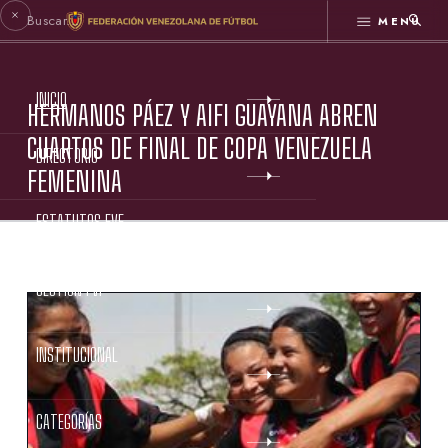
MENÚ
INICIO
HERMANOS PÁEZ Y AIFI GUAYANA ABREN
CUARTOS DE FINAL DE COPA VENEZUELA
DIRECTORIO
FEMENINA
ESTATUTOS FVF
GESTIÓN FVF
INSTITUCIONAL
CATEGORÍAS