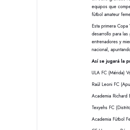
equipos que competi
fútbol amateur fem
Esta primera Copa
desarrollo para la
entrenadores y miem
nacional, apuntando
Así se jugará la 
ULA FC (Mérida) Vs
Raúl Leoni FC (Apu
Academia Richard B
Texyehs FC (Distrit
Academia Fútbol F