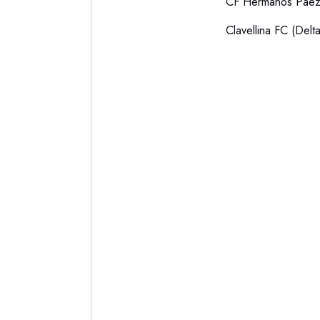
CF Hermanos Páez 
Clavellina FC (Del