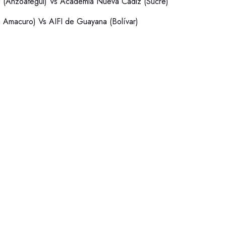
(Anzoátegui) Vs Academia Nueva Cádiz (Sucre)
ta Amacuro) Vs AIFI de Guayana (Bolívar)