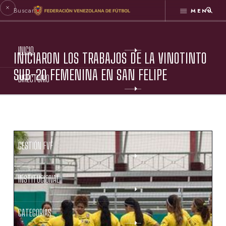
MENÚ
INICIO
INICIARON LOS TRABAJOS DE LA VINOTINTO
SUB-20 FEMENINA EN SAN FELIPE
DIRECTORIO
ESTATUTOS FVF
GESTIÓN FVF
INSTITUCIONAL
CATEGORÍAS