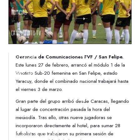
NOTICIAS
LA VINOTINTO TV
NOTIFICACIONES
Gerencia de Comunicaciones FVF / San Felipe.
Este lunes 27 de febrero, arrancó el módulo 1 de la
Vinotinto Sub-20 femenina en San Felipe, estado
NORMATIVAS
Yaracuy, donde el combinado nacional trabajará hasta
el viernes 3 de marzo.
CONTACTO
Gran parte del grupo arribó desde Caracas, llegando
al lugar de concentración pasada la hora del
DENUNCIAS
mediodía. Tras ello, otras nueve jugadoras se
incorporaron directamente al hotel, para sumar 28
futbolistas que trabajaron su primera sesión de
PROTECCIÓN DE LA INFANCIA