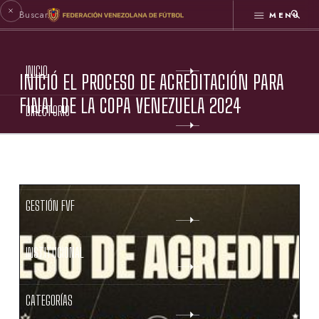
MENÚ
INICIO
INICIÓ EL PROCESO DE ACREDITACIÓN PARA
FINAL DE LA COPA VENEZUELA 2024
DIRECTORIO
ESTATUTOS FVF
GESTIÓN FVF
INSTITUCIONAL
CATEGORÍAS