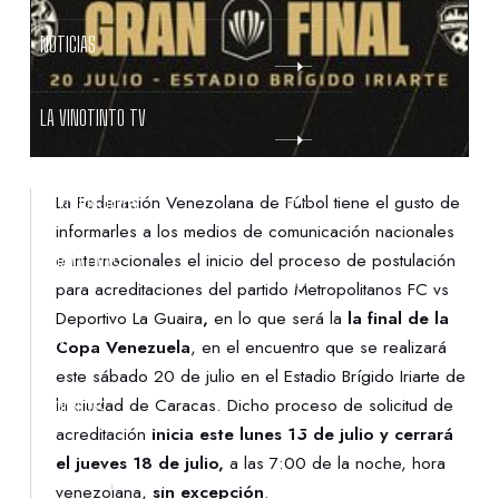
NOTICIAS
LA VINOTINTO TV
NOTIFICACIONES
La Federación Venezolana de Fútbol tiene el gusto de
informarles a los medios de comunicación nacionales
e internacionales el inicio del proceso de postulación
NORMATIVAS
para acreditaciones del partido Metropolitanos FC vs
Deportivo La Guaira
,
en lo que será la
la final de la
CONTACTO
Copa Venezuela
, en el encuentro que se realizará
este sábado 20 de julio en el Estadio Brígido Iriarte de
la ciudad de Caracas. Dicho proceso de solicitud de
DENUNCIAS
acreditación
inicia este lunes 15 de julio y cerrará
el jueves 18 de julio,
a las 7:00 de la noche, hora
PROTECCIÓN DE LA INFANCIA
venezolana,
sin excepción
.