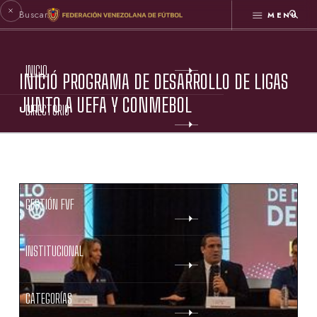
MENÚ
INICIO
INICIÓ PROGRAMA DE DESARROLLO DE LIGAS
JUNTO A UEFA Y CONMEBOL
DIRECTORIO
ESTATUTOS FVF
GESTIÓN FVF
INSTITUCIONAL
CATEGORÍAS