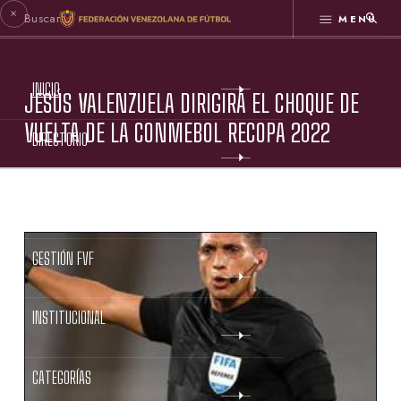
MENÚ
INICIO
JESÚS VALENZUELA DIRIGIRÁ EL CHOQUE DE
VUELTA DE LA CONMEBOL RECOPA 2022
DIRECTORIO
ESTATUTOS FVF
GESTIÓN FVF
INSTITUCIONAL
CATEGORÍAS