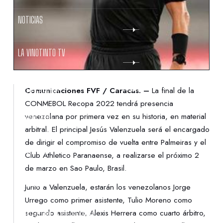
NOTICIAS
LA VINOTINTO TV
NOTIFICACIONES
Comunicaciones FVF / Caracas. –
La final de la
CONMEBOL Recopa 2022 tendrá presencia
venezolana por primera vez en su historia, en material
NORMATIVAS
arbitral. El principal Jesús Valenzuela será el encargado
de dirigir el compromiso de vuelta entre Palmeiras y el
CONTACTO
Club Athletico Paranaense, a realizarse el próximo 2
de marzo en Sao Paulo, Brasil.
DENUNCIAS
Junto a Valenzuela, estarán los venezolanos Jorge
Urrego como primer asistente, Tulio Moreno como
segundo asistente, Alexis Herrera como cuarto árbitro,
PROTECCIÓN DE LA INFANCIA