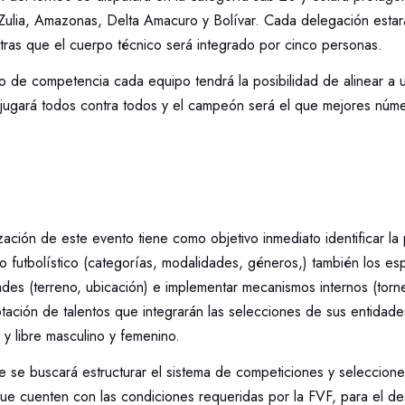
Zulia, Amazonas, Delta Amacuro y Bolívar. Cada delegación esta
tras que el cuerpo técnico será integrado por cinco personas.
to de competencia cada equipo tendrá la posibilidad de alinear a 
 jugará todos contra todos y el campeón será el que mejores núm
ización de este evento tiene como objetivo inmediato identificar la
to futbolístico (categorías, modalidades, géneros,) también los e
dades (terreno, ubicación) e implementar mecanismos internos (torn
tación de talentos que integrarán las selecciones de sus entidades
y libre masculino y femenino.
e se buscará estructurar el sistema de competiciones y seleccione
ue cuenten con las condiciones requeridas por la FVF, para el des