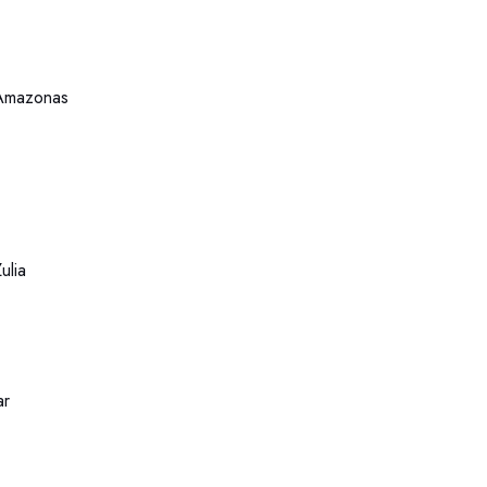
 Amazonas
ulia
ar