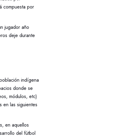
rá compuesta por
un jugador año
eros deje durante
 población indígena
spacios donde se
eos, módulos, etc)
 en las siguientes
s, en aquellos
arrollo del fútbol